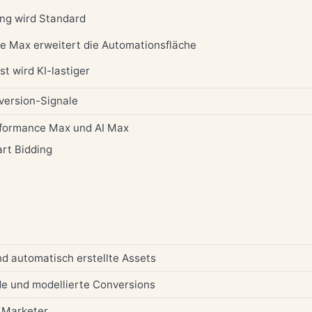
ing wird Standard
e Max erweitert die Automationsfläche
t wird KI-lastiger
version-Signale
rformance Max und AI Max
rt Bidding
nd automatisch erstellte Assets
e und modellierte Conversions
r Marketer