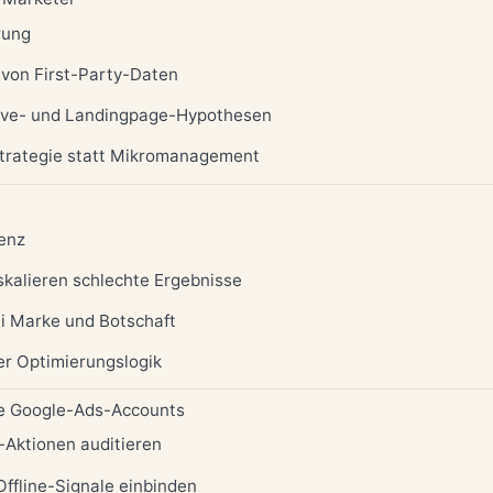
rung
 von First-Party-Daten
tive- und Landingpage-Hypothesen
Strategie statt Mikromanagement
renz
skalieren schlechte Ergebnisse
bei Marke und Botschaft
er Optimierungslogik
ne Google-Ads-Accounts
n-Aktionen auditieren
Offline-Signale einbinden