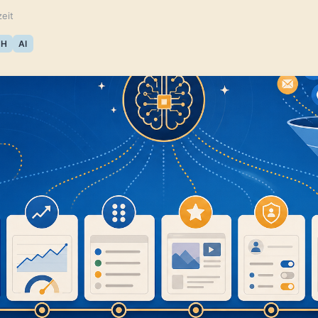
eit
CH
AI