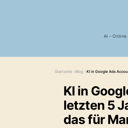
AI – Online
Startseite
Blog
KI in Google Ads Accou
KI in Goog
letzten 5 
das für Ma